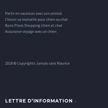
odio. Sed non mauris
vitae erat consequat
Partir en vacances avec son animal
auctor eu in elit.
Choisir sa mutuelle pour chien ou chat
Bons Plans Shopping chien et chat
0
Assurance voyage avec un chien
2018 © Copyrights Jamais sans Maurice
LETTRE D’INFORMATION