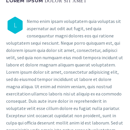
LOREM IPSUM
DOLOR SIT AMET
Nemo enim ipsam voluptatem quia voluptas sit
L
aspernatur aut odit aut fugit, sed quia
consequuntur magni dolores eos qui ratione
voluptatem sequi nesciunt. Neque porro quisquam est, qui
dolorem ipsum quia dolor sit amet, consectetur, adipisci
velit, sed quia non numquam eius modi tempora incidunt ut
labore et dolore magnam aliquam quaerat voluptatem.
Lorem ipsum dolor sit amet, consectetur adipisicing elit,
sed do eiusmod tempor incididunt ut labore et dolore
magna aliqua. Ut enim ad minim veniam, quis nostrud
exercitation ullamco laboris nisi ut aliquip ex ea commodo
consequat. Duis aute irure dolor in reprehenderit in
voluptate velit esse cillum dolore eu fugiat nulla pariatur.
Excepteur sint occaecat cupidatat non proident, sunt in
culpa qui officia deserunt mollit anim id est laborum. Sed ut
perspiciatis unde omnis iste natus error sit voluptatem