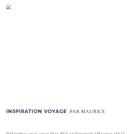
VACANCES AVEC UN ANIMAL
INSPIRATION VOYAGE
PAR MAURICE
Détendez-vous : vous êtes déjà en Vacances ! Maurice est là