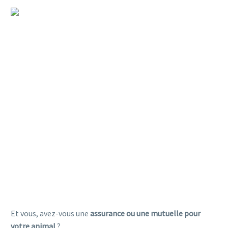
CONSEILS POUR CHOISIR UNE
ASSURANCE POUR CHIEN OU
CHAT
Et vous, avez-vous une
assurance ou une mutuelle pour
votre animal
?