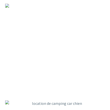
BASSIN D’ARCACHON AVEC
SON CHIEN : LES VRAIS BONS
PLANS CAMPING