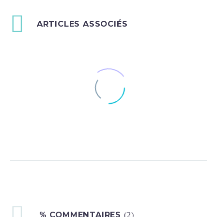
ARTICLES ASSOCIÉS
Voyager à Paris avec un
chien
1
15
15
31 Juil 2019
L’interview voyage : la Companiche
Ce weekend c’est Angélique du blog
% COMMENTAIRES
(2)