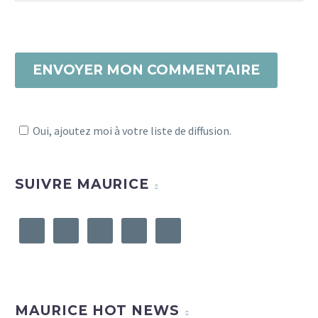
le Quality Hotel Acanthe Boulogne-
Billancourt en
tant qu’Ambassadrices Voyages Pet
Friendly pour Jamais sans Maurice.
ENVOYER MON COMMENTAIRE
Voici le retour…
4
Oui, ajoutez moi à votre liste de diffusion.
SUIVRE MAURICE
MAURICE HOT NEWS