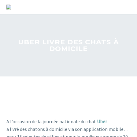
UBER LIVRE DES CHATS À
DOMICILE
A l’occasion de la journée nationale du chat
Uber
a livré des chatons à domicile via son application mobile…
pour 15 minutes de câlins et pour la modique somme de 30