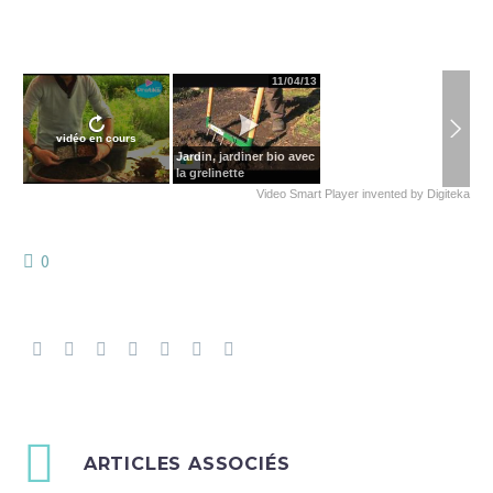
11/04/13
vidéo en cours
Jardin, jardiner bio avec
la grelinette
Video Smart Player
invented by
Digiteka
0
ARTICLES ASSOCIÉS