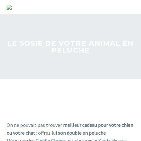
LE SOSIE DE VOTRE ANIMAL EN
PELUCHE
On ne pouvait pas trouver
meilleur cadeau pour votre chien
ou votre chat
: offrez lui
son double en peluche
! L’entreprise
Cuddle Clones
, située dans le Kentucky aux