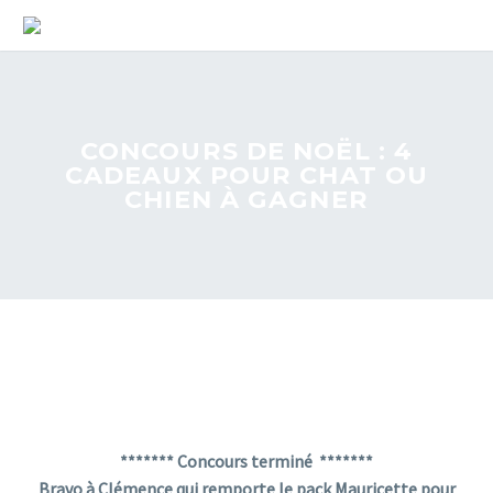
CONCOURS DE NOËL : 4
CADEAUX POUR CHAT OU
CHIEN À GAGNER
******* Concours terminé *******
Bravo à Clémence qui remporte le pack Mauricette pour