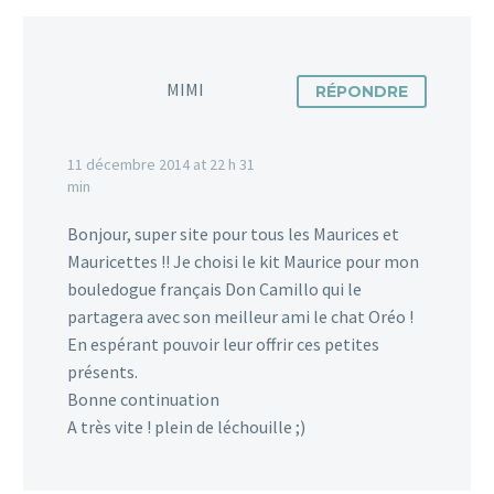
8
Assurance voyage : votre
MIMI
RÉPONDRE
animal est-il couvert à
1
1
l’étranger ?
10 Mai 2018
1
11 décembre 2014 at 22 h 31
min
Bonjour, super site pour tous les Maurices et
Mauricettes !! Je choisi le kit Maurice pour mon
La nouvelle campagne de 30
bouledogue français Don Camillo qui le
millions d’amis pour lutter contre
partagera avec son meilleur ami le chat Oréo !
0
2
l’abandon des animaux
25 Juin 2015
En espérant pouvoir leur offrir ces petites
En cette période estivale 30
Voyager en train avec son chat
présents.
millions d’amis revient avec une
Qui a dit que ce n’était pas simple de
Bonne continuation
nouvelle campagne de
12
9
voyager en train avec son chat à la
06 Sep 2015
A très vite ! plein de léchouille ;)
communication pour lutter contre
SNCF ? Mauricette a…
Un hôtel avec Spa qui
l’abandon des animaux…
accepte les chiens à Paris
9