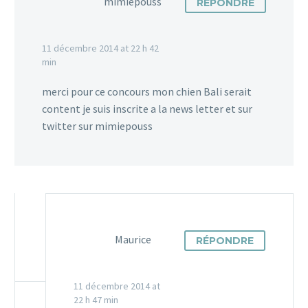
mimiepouss
RÉPONDRE
vous apprendra rien ! Mais on
peut vous aider à rendre le
11 décembre 2014 at 22 h 42
noël de votre chien…
min
2
merci pour ce concours mon chien Bali serait
content je suis inscrite a la news letter et sur
twitter sur mimiepouss
Maurice
RÉPONDRE
11 décembre 2014 at
22 h 47 min