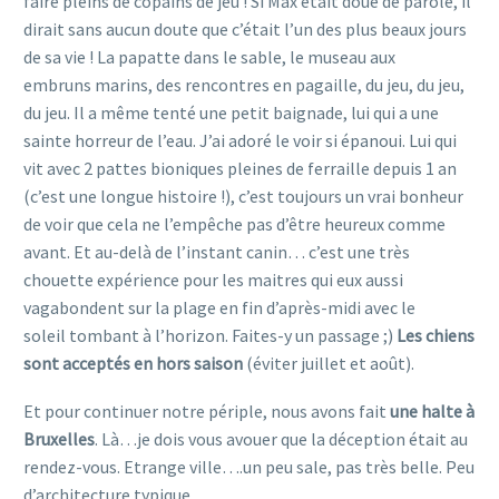
faire pleins de copains de jeu ! Si Max était doué de parole, il
dirait sans aucun doute que c’était l’un des plus beaux jours
de sa vie ! La papatte dans le sable, le museau aux
embruns marins, des rencontres en pagaille, du jeu, du jeu,
du jeu. Il a même tenté une petit baignade, lui qui a une
sainte horreur de l’eau. J’ai adoré le voir si épanoui. Lui qui
vit avec 2 pattes bioniques pleines de ferraille depuis 1 an
(c’est une longue histoire !), c’est toujours un vrai bonheur
de voir que cela ne l’empêche pas d’être heureux comme
avant. Et au-delà de l’instant canin… c’est une très
chouette expérience pour les maitres qui eux aussi
vagabondent sur la plage en fin d’après-midi avec le
soleil tombant à l’horizon. Faites-y un passage ;)
Les chiens
sont acceptés en hors saison
(éviter juillet et août).
Et pour continuer notre périple, nous avons fait
une halte à
Bruxelles
. Là…je dois vous avouer que la déception était au
rendez-vous. Etrange ville….un peu sale, pas très belle. Peu
d’architecture typique.