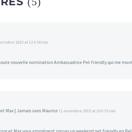
IRES
(5)
 octobre 2015 at 12 h 56 min
oute nouvelle nomination Ambassadrice Pet friendly qui me monte à
 et Max | Jamais sans Maurice
11 novembre 2015 at 20 h 53 min
ore et Max vous emmènent passer un weekend pet friendly en Belg