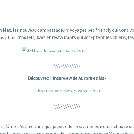
en Max
, les nouveaux ambassadeurs voyages
pet friendly qui vont 
ons plans
d’hôtels, bars et restaurants qui acceptent les chiens, le
///////////////
Découvrez l’interview de Aurore et Max
///////////////
 l’âme. J’essaie tant que je peux de trouver le bon dans chaque si
Dans la vraie vie je suis chargée de communication et référente di