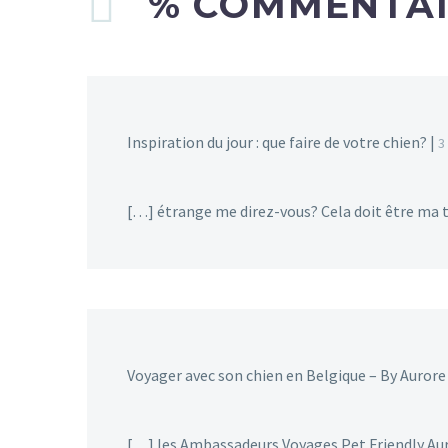
% COMMENTA
Inspiration du jour : que faire de votre chien? |
3
[…] étrange me direz-vous? Cela doit être ma t
Voyager avec son chien en Belgique – By Aurore
[…] les Ambassadeurs Voyages Pet Friendly Aur