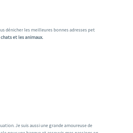
vous dénicher les meilleures bonnes adresses pet
s chats et les animaux.
tuation. Je suis aussi une grande amoureuse de
gitale pour une banque et assouvis mes passions en