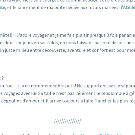
use
, et le lancement de ma boite dédiée aux futurs mariées,
l’Ateli
ête!) !! J’adore voyager et je me fais plaisir presque 3 fois par an 
ars donc toujours en sac à dos, en nous laissant pas mal de latitude
n juste milieu entre découverte, aventure et confort est pour moi 
 ?
eur fou….il a de nombreux sobriquets! Ne supportant pas la séparat
voyages avec lui! Sa taille n’est pas l’élément le plus simple à gé
 dégouline d’amour et il arrive toujours à faire flancher les plus rés
///////////////
bons plans voyages pet friendly voyager avec son chien