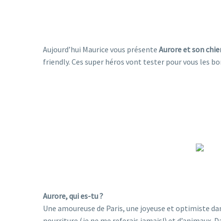
Aujourd’hui Maurice vous présente
Aurore et son chi
friendly. Ces super héros vont tester pour vous les b
Aurore, qui es-tu ?
Une amoureuse de Paris, une joyeuse et optimiste dans
nourriture (je ne me referais jamais!) et d’animaux. 