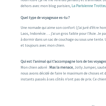
dehors avec mon blog parisien,
La Parisienne Trotte
bonnes adresses qui acceptent les animaux
Quel type de voyageuse es-tu ?
Une nomade qui aime son confort (j’ai juré d’être honn
Laos, Indonésie…. j’ai un gros faible pour l’Asie. Je p
à dormir dans un sac de couchage ou sous une tente. U
et toujours avec mon chien.
Qui est l’animal qui t’accompagne lors de tes voyages
Mon chien adoré :
Max la menace
, Jolly Jumper, saut
nous avons décidé de faire le maximum de choses et de 
instants passés à ses côtés n’ont pas de prix. Ce chien
voyage pet friendly