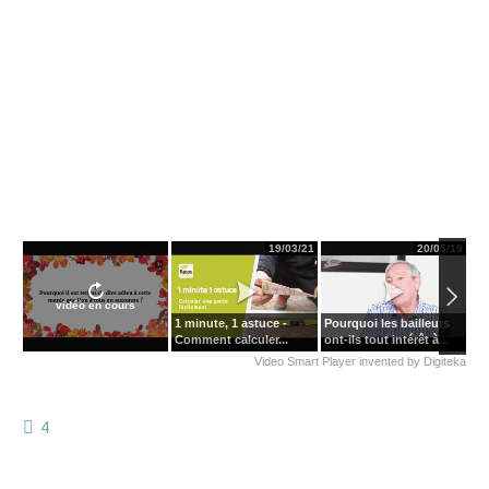
19/03/21
20/05/19
vidéo en cours
1 minute, 1 astuce -
Pourquoi les bailleurs
Po
Comment calculer...
ont-ils tout intérêt à...
éne
Video Smart Player
invented by
Digiteka
4