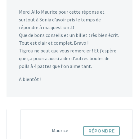
animal de
Merci Allo Maurice pour cette réponse et
compagnie. Voici
surtout à Sonia d’avoir pris le temps de
le nouveau guide de
répondre à ma question :D
Assurance voyage : votre
voyage…
Que de bons conseils et un billet très bien écrit.
animal est-il couvert à
2
Tout est clair et complet. Bravo !
1
1
l’étranger ?
10 Mai 2018
Tigrou ne peut que vous remercier ! Et j’espère
1
que ça pourra aussi aider d’autres boules de
poils à 4 pattes que l’on aime tant.
A bientôt !
Quand Maurice n’était
qu’un poisson rouge
0
3
Petite dédicace à Maurice
02 Juil 2014
le poisson rouge qui
aimait un peu trop les
ChocoSuis’ de Nestlé. Qui
Les plantes toxiques
Maurice
RÉPONDRE
ne se rappelait pas…
pour les chats et les