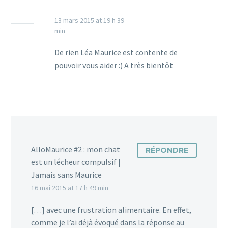
3
6
chiens
18 Mai 2015
3
Avec les beaux jours qui
13 mars 2015 at 19 h 39
arrivent, le jardin peut
min
s’avérer être un vrai
Mauricette pose pour les colliers
De rien Léa Maurice est contente de
danger pour votre
pour chats Leautaud
pouvoir vous aider :) A très bientôt
animal. Mauricette, la
1
7
Cela fait déjà quelques temps que
08 Avr 2015
mascotte…
Maurice et Mauricette craquent
pour les colliers pour chats
6
Leautaud. Imaginez un collier
pour…
7
AlloMaurice #2 : mon chat
RÉPONDRE
est un lécheur compulsif |
Jamais sans Maurice
16 mai 2015 at 17 h 49 min
[…] avec une frustration alimentaire. En effet,
comme je l’ai déjà évoqué dans la réponse au