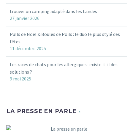
Maurice et Mauricette craquent
trouver un camping adapté dans les Landes
2
pour les colliers pour chats
27 janvier 2026
Leautaud. Imaginez un collier
pour…
Pulls de Noël & Boules de Poils : le duo le plus stylé des
7
fêtes
11 décembre 2025
Les races de chats pour les allergiques : existe-t-il des
solutions ?
9 mai 2025
LA PRESSE EN PARLE