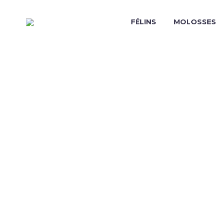
FÉLINS
MOLOSSES
 PLANS POUR 
 À LYON AVEC S