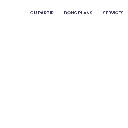
OÙ PARTIR
BONS PLANS
SERVICES
LES BONS
VOYAGER