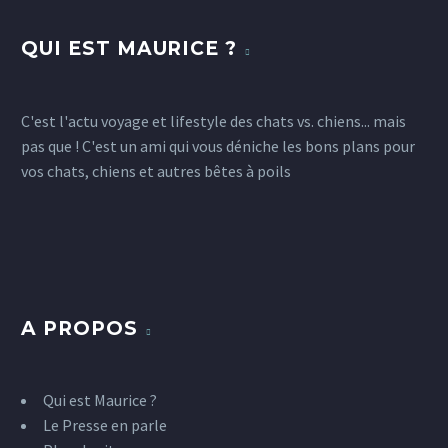
Maurice a trouvé le bon plan pour…
son chien ou son chat
2
92
92
25 Nov 2018
QUI EST MAURICE ?
15
Mauricette pose pour les colliers
pour chats Leautaud
1
7
Cela fait déjà quelques temps que
08 Avr 2015
C'est l'actu voyage et lifestyle des chats vs. chiens... mais
Maurice et Mauricette craquent
pas que ! C'est un ami qui vous déniche les bons plans pour
pour les colliers pour chats
vos chats, chiens et autres bêtes à poils
Leautaud. Imaginez un collier
pour…
7
A PROPOS
Qui est Maurice ?
Le Presse en parle