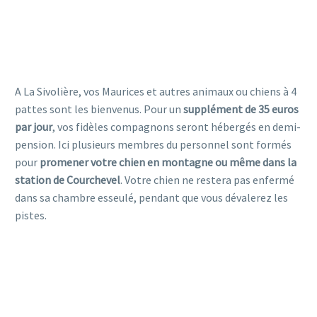
hôtel accepte les chiens pet friendly ski courchevel
hôtel accepte les chiens pet friendly ski courchevel
A La Sivolière, vos Maurices et autres animaux ou chiens à 4
pattes sont les bienvenus. Pour un
supplément de 35 euros
par jour
, vos fidèles compagnons seront hébergés en demi-
pension. Ici plusieurs membres du personnel sont formés
pour
promener votre chien en montagne ou même dans la
station de Courchevel
. Votre chien ne restera pas enfermé
dans sa chambre esseulé, pendant que vous dévalerez les
pistes.
hôtel accepte les chiens pet friendly ski courchevel
hôtel pet friendly courchevel