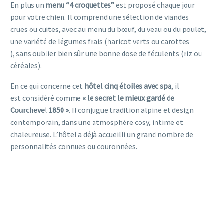
En plus un
menu “4 croquettes”
est proposé chaque jour
pour votre chien. Il comprend une sélection de viandes
crues ou cuites, avec au menu du bœuf, du veau ou du poulet,
une variété de légumes frais (haricot verts ou carottes
), sans oublier bien sûr une bonne dose de féculents (riz ou
céréales).
En ce qui concerne cet
hôtel cinq étoiles avec spa
, il
est considéré comme
« le secret le mieux gardé de
Courchevel 1850 »
. Il conjugue tradition alpine et design
contemporain, dans une atmosphère cosy, intime et
chaleureuse. L’hôtel a déjà accueilli un grand nombre de
personnalités connues ou couronnées.
HÔTEL ACCEPTE LES
CHIENS PET FRIENDLY