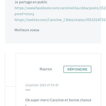
Je partage en public
https://www.facebook.com/carolinelila.cibba/posts/15
pnref=story
https://twitter.com/Caroline_Cibba/status/555102473
Meilleurs voeux
Maurice
RÉPONDRE
14 janvier 2015 at 9 h 43
min
Ok super merci Caroline et bonne chance
!