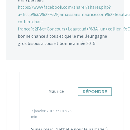
https://www.facebook.com/sharer/sharer.php?
u=http%3A%2F%2Fjamaissansmaurice.com%2Fleautau
collier-chat-
france%2F&t=Concours+Leautaud+%3A+un+collier+%
bonne chance à tous et que le meilleur gagne
gros bisous à tous et bonne année 2015
Maurice
RÉPONDRE
7 janvier 2015 at 18 h 25
min
Super merci Nathalie pour le partage :)