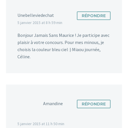
Et en 3 ans l’univers de la
Où se balader avec son
décoration et du
chien à Paris : le bois de
Unebelleviedechat
RÉPONDRE
mobilier…
2
7
Vincennes
07 Avr 2017
5 janvier 2015 at 8 h 59 min
Aujourd’hui c’est
7
l’Ambassadrice Voyage
Bonjour Jamais Sans Maurice ! Je participe avec
Pet Friendly Aurore qui
plaisir à votre concours. Pour mes minous, je
vous livre son super bon
choisis la couleur bleu ciel :) Miaou journée,
plan pour se balader avec
Céline.
son chien à…
7
Amandine
RÉPONDRE
5 janvier 2015 at 11 h 50 min