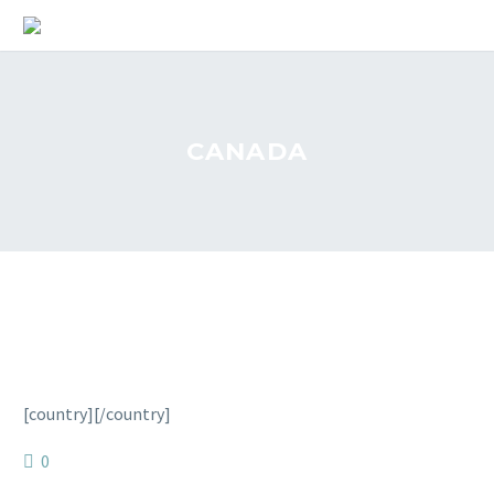
CANADA
[country]
[/country]
0