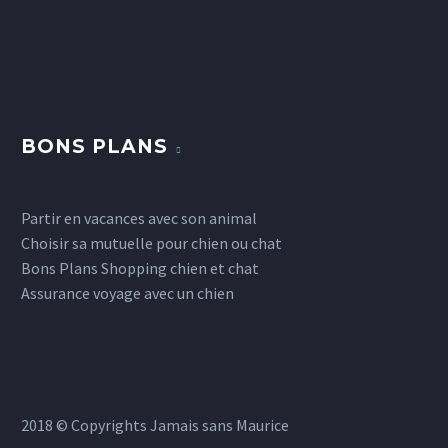
bibendum auctor,
gravida nibh vel velit
0
auctor aliquet. Aenean
0
sollicitudin, lorem quis
bibendum auctor, nisi elit
consequat ipsum, nec
BONS PLANS
sagittis sem nibh id elit.
0
Partir en vacances avec son animal
Choisir sa mutuelle pour chien ou chat
Bons Plans Shopping chien et chat
Assurance voyage avec un chien
2018 © Copyrights Jamais sans Maurice