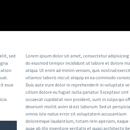
lit, sed
Lorem ipsum dolor sit amet, consectetur adipisicing e
agna
do eiusmod tempor incididunt ut labore et dolore m
tation
aliqua. Ut enim ad minim veniam, quis nostrud exerci
uat.
ullamco laboris nisi ut aliquip ex ea commodo conseq
lit esse
Duis aute irure dolor in reprehenderit in voluptate ve
cillum dolore eu fugiat nulla pariatur. Excepteur sint
icia
occaecat cupidatat non proident, sunt in culpa qui off
deserunt mollit anim id est laborum. Sed ut perspici
omnis iste natus error sit voluptatem accusantium
doloremque laudantium, totam rem aperiam, eaque 
quae ab illo inventore veritatis et quasi architecto b