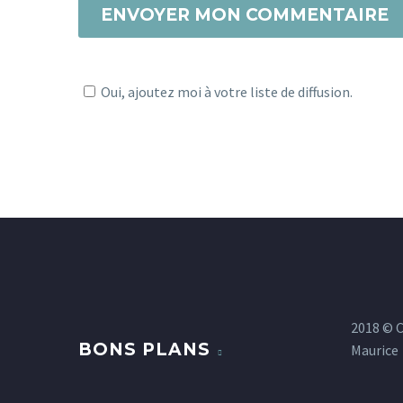
ENVOYER MON COMMENTAIRE
consequat auctor eu in
elit.
0
Oui, ajoutez moi à votre liste de diffusion.
2018 © 
BONS PLANS
Maurice