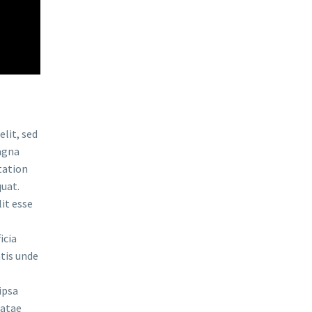
lit, sed
agna
tation
uat.
lit esse
icia
atis unde
ipsa
eatae