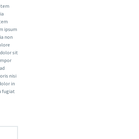
tatem
ia
atem
em ipsum
uia non
olore
olor sit
tempor
 ad
ris nisi
olor in
u fugiat