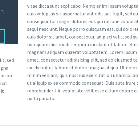
vitae dicta sunt explicabo. Nemo enim ipsam volup
bh
quia voluptas sit aspernatur aut odit aut fugit, sed qu
consequuntur magni dolores eos qui ratione volupt
sequi nesciunt. Neque porro quisquam est, qui dolor
quia dolor sit amet, consectetur, adipisci velit, sed q
numquam eius modi tempora incidunt ut labore et d
magnam aliquam quaerat voluptatem. Lorem ipsum d
amet, consectetur adipisicing elit, sed do eiusmod 
it, sed
incididunt ut labore et dolore magna aliqua. Ut enim
agna
minim veniam, quis nostrud exercitation ullamco labo
tation
ut aliquip ex ea commodo consequat. Duis aute irure d
uat.
reprehenderit in voluptate velit esse cillum dolore e
it
nulla pariatur.