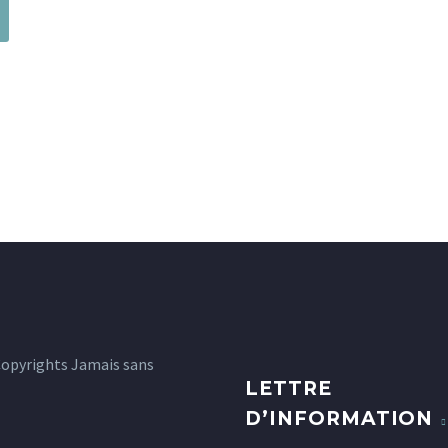
tincidunt auctor 
0
odio. Sed non ma
vitae erat conse
auctor eu in elit.
accumsan ipsum v
0
Copyrights Jamais sans
LETTRE
D’INFORMATION