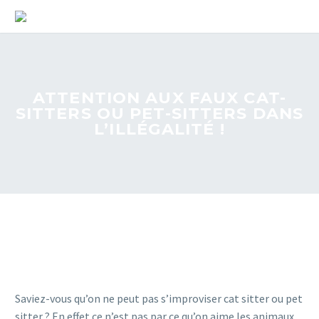
ATTENTION AUX FAUX CAT-
SITTERS OU PET-SITTERS DANS
L’ILLÉGALITÉ !
Saviez-vous qu’on ne peut pas s’improviser cat sitter ou pet
sitter ? En effet ce n’est pas par ce qu’on aime les animaux