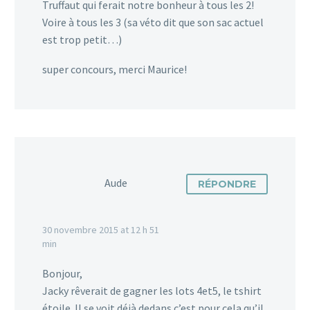
Truffaut qui ferait notre bonheur à tous les 2!
Voire à tous les 3 (sa véto dit que son sac actuel
est trop petit…)
super concours, merci Maurice!
Aude
RÉPONDRE
30 novembre 2015 at 12 h 51
min
Bonjour,
Jacky rêverait de gagner les lots 4et5, le tshirt
étoile. Il se voit déjà dedans c’est pour cela qu’il