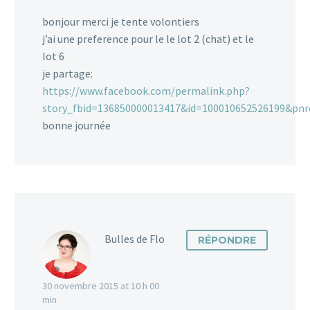
bonjour merci je tente volontiers
j’ai une preference pour le le lot 2 (chat) et le
lot 6
je partage:
https://www.facebook.com/permalink.php?
story_fbid=136850000013417&id=100010652526199&pnr
bonne journée
Bulles de Flo
RÉPONDRE
30 novembre 2015 at 10 h 00
min