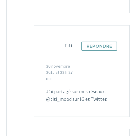
Titi
RÉPONDRE
30 novembre
2015 at 22 h 27
min
J’ai partagé sur mes réseaux :
@titi_mood sur IG et Twitter.