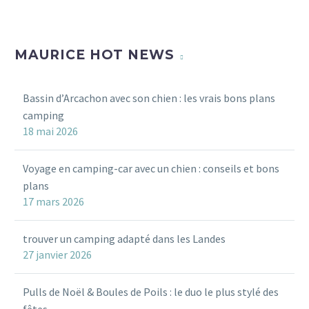
0
sagittis sem nibh id elit.
sollicitudin, lorem quis
0
(Demo)
bibendum auctor, nisi elit
0
Lorem Ipsum. Proin
17 Mar 2016
0
consequat ipsum, nec
gravida nibh vel velit
MAURICE HOT NEWS
sagittis sem nibh id elit.
auctor aliquet. Aenean
sollicitudin, lorem quis
0
Bassin d’Arcachon avec son chien : les vrais bons plans
bibendum auctor, nisi elit
camping
consequat ipsum, nec
18 mai 2026
sagittis sem nibh id elit.
Lorem Ipsum. Proin
Voyage en camping-car avec un chien : conseils et bons
gravida nibh vel velit
plans
auctor aliquet. Aenean
17 mars 2026
sollicitudin, lorem quis
bibendum auctor, nisi elit
consequat ipsum, nec
trouver un camping adapté dans les Landes
27 janvier 2026
sagittis sem nibh id elit.
0
Pulls de Noël & Boules de Poils : le duo le plus stylé des
fêtes