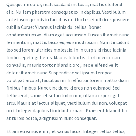
Quisque mi dolor, malesuada id metus a, mattis eleifend
elit. Nullam pharetra consequat ex in dapibus. Vestibulum
ante ipsum primis in faucibus orci luctus et ultrices posuere
cubilia Curae; Vivamus lacinia dui tellus. Donec
condimentum vel diam eget accumsan. Fusce sit amet nunc
fermentum, mattis lacus eu, euismod ipsum. Nam tincidunt
leo sed lorem ultricies molestie. In in turpis id risus lacinia
finibus eget eget eros. Mauris lobortis, tortor eu ornare
convallis, mauris tortor blandit orci, nec eleifend velit
dolor sit amet nunc. Suspendisse vel ipsum tempor,
volutpat arcu at, faucibus mi. In efficitur lorem mattis diam
finibus finibus. Nunc tincidunt id eros non euismod. Sed
tellus erat, varius et sollicitudin non, ullamcorper eget
arcu. Mauris at lectus aliquet, vestibulum dui non, volutpat
orci. Integer dapibus tincidunt ornare. Praesent blandit leo
at turpis porta, a dignissim nunc consequat.
Etiam eu varius enim, et varius lacus. Integer tellus tellus,