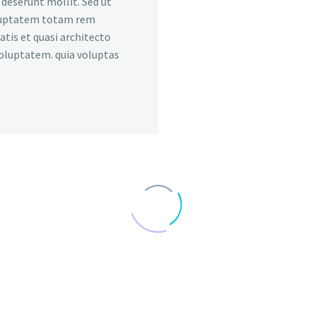
a deserunt mollit. Sed ut
voluptatem totam rem
atis et quasi architecto
voluptatem. quia voluptas