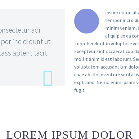
ipsum dolor sit 
tempor inci did
minim veniam, q
onsectetur adi
aliquip ex ea c
por incididunt ut
reprehenderit in voluptate veli
ass aptent taciti
Excepteur sint occaecat cupidat
mollit anim id est laborum. Sed
voluptatem accusantium dolo
quae ab illo inventore veritati
explicabo. Nemo enim ipsam vo
fugit.
LOREM IPSUM DOLOR