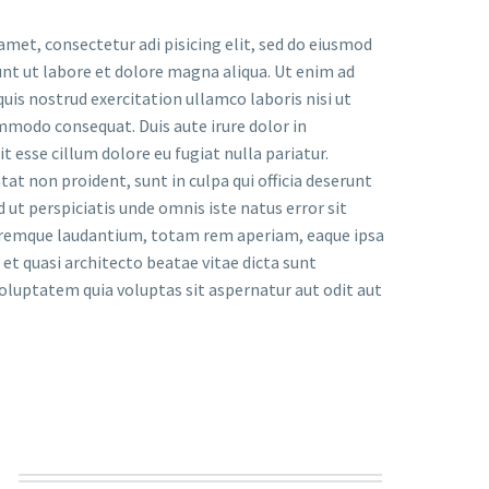
amet, consectetur adi pisicing elit, sed do eiusmod
unt ut labore et dolore magna aliqua. Ut enim ad
uis nostrud exercitation ullamco laboris nisi ut
ommodo consequat. Duis aute irure dolor in
t esse cillum dolore eu fugiat nulla pariatur.
at non proident, sunt in culpa qui officia deserunt
 ut perspiciatis unde omnis iste natus error sit
remque laudantium, totam rem aperiam, eaque ipsa
s et quasi architecto beatae vitae dicta sunt
luptatem quia voluptas sit aspernatur aut odit aut