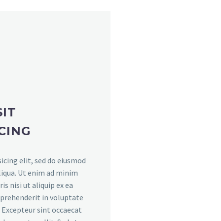
IT
CING
icing elit, sed do eiusmod
liqua. Ut enim ad minim
s nisi ut aliquip ex ea
eprehenderit in voluptate
r. Excepteur sint occaecat