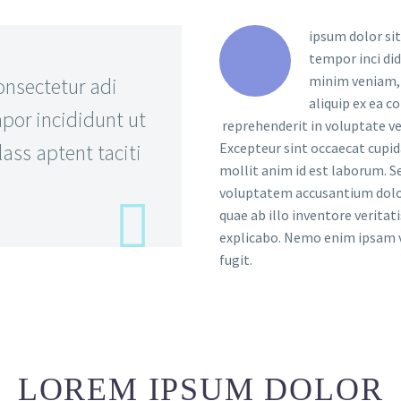
ipsum dolor sit
tempor inci di
minim veniam, q
onsectetur adi
aliquip ex ea c
por incididunt ut
reprehenderit in voluptate vel
ass aptent taciti
Excepteur sint occaecat cupida
mollit anim id est laborum. Se
voluptatem accusantium dolo
quae ab illo inventore veritat
explicabo. Nemo enim ipsam v
fugit.
LOREM IPSUM DOLOR