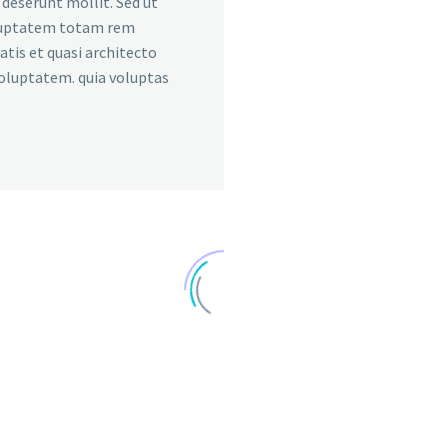
a deserunt mollit. Sed ut
voluptatem totam rem
atis et quasi architecto
voluptatem. quia voluptas