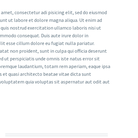
 amet, consectetur adi pisicing elit, sed do eiusmod
dunt ut labore et dolore magna aliqua. Ut enim ad
uis nostrud exercitation ullamco laboris nisi ut
ommodo consequat. Duis aute irure dolor in
it esse cillum dolore eu fugiat nulla pariatur.
tat non proident, sunt in culpa qui officia deserunt
d ut perspiciatis unde omnis iste natus error sit
remque laudantium, totam rem aperiam, eaque ipsa
is et quasi architecto beatae vitae dicta sunt
oluptatem quia voluptas sit aspernatur aut odit aut