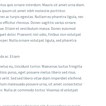
etus quis ornare interdum. Mauris sit amet urna diam.
a ipsum sit amet nibh molestie porttitor.
s ac turpis egestas. Nullam eu pharetra ligula, nec
o efficitur rhoncus. Donec sagittis varius ornare.
ugue. Etiam et vestibulum massa. Donec euismod
uet dolor. Praesent nisl odio, finibus non volutpat
orper. Nulla ornare volutpat ligula, sed pharetra
ada ac. Etiam
metus eu, tincidunt tortor. Maecenas luctus fringilla
lisis purus, eget posuere metus libero sed risus.
velit. Sed sed libero vitae diam imperdiet eleifend.
bulum malesuada posuere urna, sit amet consectetur
an. Nulla at commodo tortor. Vivamus id volutpat
t, consectetur adipiscing elit. Suspendisse ac quam