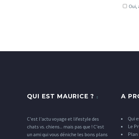
Oui, 
QUI EST MAURICE ?
A P
Qui e
C'est l'actu voyage et lifestyle des
Le Pr
chats vs. chiens... mais pas que ! C'est
Plan 
un ami qui vous déniche les bons plans