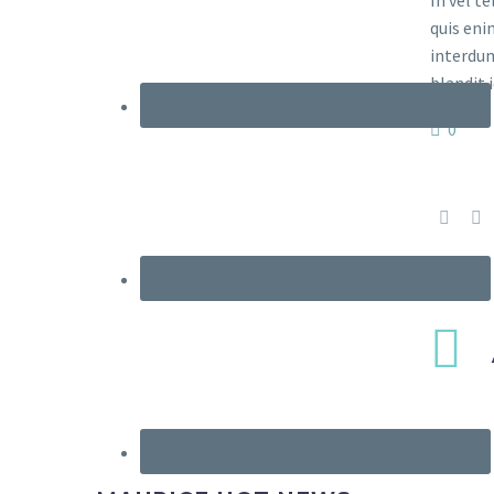
quis eni
interdum
blandit i
0