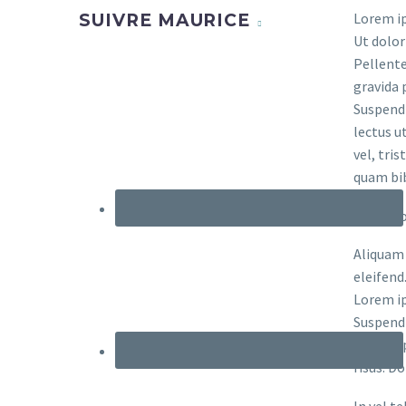
Lorem ip
SUIVRE MAURICE
Ut dolor
Pellente
gravida 
Suspendi
lectus u
vel, tri
quam bi
Cras ut 
Aliquam 
eleifend
Lorem ip
Suspendi
nisl. Su
risus. D
In vel t