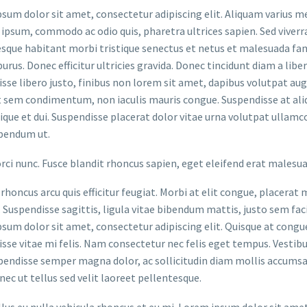
sum dolor sit amet, consectetur adipiscing elit. Aliquam varius m
 ipsum, commodo ac odio quis, pharetra ultrices sapien. Sed viverr
sque habitant morbi tristique senectus et netus et malesuada fame
purus. Donec efficitur ultricies gravida. Donec tincidunt diam a liber
sse libero justo, finibus non lorem sit amet, dapibus volutpat a
t sem condimentum, non iaculis mauris congue. Suspendisse at aliq
stique et dui. Suspendisse placerat dolor vitae urna volutpat ullamc
bendum ut.
orci nunc. Fusce blandit rhoncus sapien, eget eleifend erat malesu
rhoncus arcu quis efficitur feugiat. Morbi at elit congue, placerat 
. Suspendisse sagittis, ligula vitae bibendum mattis, justo sem faci
sum dolor sit amet, consectetur adipiscing elit. Quisque at congue 
sse vitae mi felis. Nam consectetur nec felis eget tempus. Vesti
spendisse semper magna dolor, ac sollicitudin diam mollis accums
onec ut tellus sed velit laoreet pellentesque.
ellus eu nulla vehicula rhoncus et eu mi. Lorem ipsum dolor sit ame