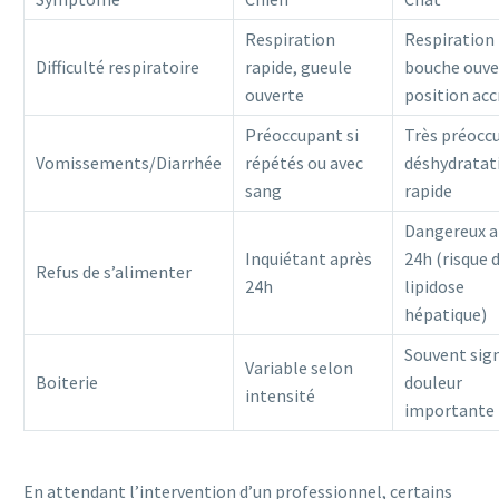
Respiration
Respiration
Difficulté respiratoire
rapide, gueule
bouche ouve
ouverte
position acc
Préoccupant si
Très préocc
Vomissements/Diarrhée
répétés ou avec
déshydratat
sang
rapide
Dangereux a
Inquiétant après
24h (risque 
Refus de s’alimenter
24h
lipidose
hépatique)
Souvent sig
Variable selon
Boiterie
douleur
intensité
importante
En attendant l’intervention d’un professionnel, certains