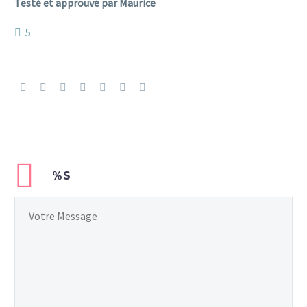
Testé et approuvé par Maurice
5
%S