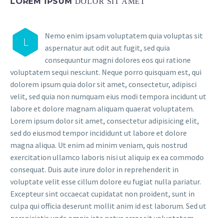
LOREM IPSUM
DOLOR SIT AMET
Nemo enim ipsam voluptatem quia voluptas sit
L
aspernatur aut odit aut fugit, sed quia
consequuntur magni dolores eos qui ratione
voluptatem sequi nesciunt. Neque porro quisquam est, qui
dolorem ipsum quia dolor sit amet, consectetur, adipisci
velit, sed quia non numquam eius modi tempora incidunt ut
labore et dolore magnam aliquam quaerat voluptatem.
Lorem ipsum dolor sit amet, consectetur adipisicing elit,
sed do eiusmod tempor incididunt ut labore et dolore
magna aliqua. Ut enim ad minim veniam, quis nostrud
exercitation ullamco laboris nisi ut aliquip ex ea commodo
consequat. Duis aute irure dolor in reprehenderit in
voluptate velit esse cillum dolore eu fugiat nulla pariatur.
Excepteur sint occaecat cupidatat non proident, sunt in
culpa qui officia deserunt mollit anim id est laborum. Sed ut
perspiciatis unde omnis iste natus error sit voluptatem