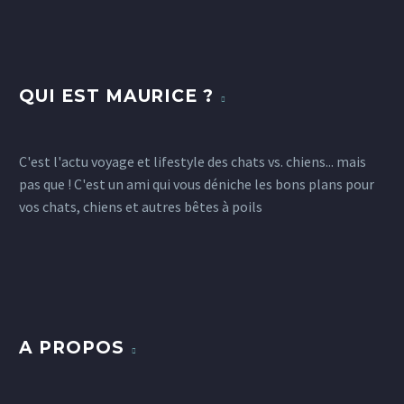
17
L’interview voyage : Céline du blog
“Une Belle Vie de Chat”
QUI EST MAURICE ?
0
3
Aujourd’hui c’est Céline du blog
26 Déc 2014
Unebelleviedechat qui nous livre ses
bons plans pour ses félins. Céline
C'est l'actu voyage et lifestyle des chats vs. chiens... mais
est totalement accro à ses deux…
pas que ! C'est un ami qui vous déniche les bons plans pour
vos chats, chiens et autres bêtes à poils
3
A PROPOS