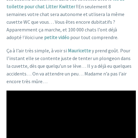
toilette pour chat Litter Kwitter
!
En
seulement 8
semaines votre chat sera autonome et utlisera la même
cuvette WC que vous… Vous êtes encore dubitatifs ?
Apparemment ça marche, et 100 000 chats l’ont déjà
adopté ! Voici une
petite vidéo
pour tout comprendre.
Ça à l’air très simple, à voir si
Mauricette
y prend goût. Pour
l’instant elle se contente juste de tenter un plongeon dans
la cuvette, dès que quelqu’un se lève… Il y a déjà eu quelques
accidents… On va attendre un peu… Madame n’a pas l’air
encore très mûre…