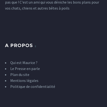
pas que ! C'est un ami qui vous déniche les bons plans pour
ou bateau, tout…
1
5
Maurice lance un petit rendez-vous
21 Sep 2014
vos chats, chiens et autres bêtes à poils
mensuel pour donner la parole à ses
3
amis bipèdes et quadrupèdes et les
Le top 5 des
faire parler de leurs…
applications mobiles
3
3
pour chats et chiens
30 Oct 2014
5
Maurice vous propose
aujourd’hui quelques
A PROPOS
petites applications
mobiles sympathiques
à télécharger si vous
Qui est Maurice ?
avez un chien ou un
Le Presse en parle
chat. Alors…
Plan du site
Mentions légales
3
Politique de confidentialité