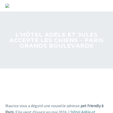
L’HÔTEL ADÈLE ET JULES
ACCEPTE LES CHIENS – PARIS
GRANDS BOULEVARDS
Maurice vous a dégoté une nouvelle adresse
pet friendly à
Paris.
Elle vient d’ouvrir en mai 2016. L’
hôtel Adèle et