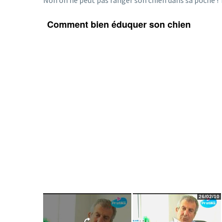
Non on ne peut pas ranger son chien dans sa poche !
Comment bien éduquer son chien
26/02/10