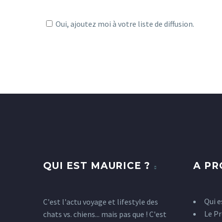
Oui, ajoutez moi à votre liste de diffusion.
QUI EST MAURICE ?
A P
Qui e
C'est l'actu voyage et lifestyle des
Le Pr
chats vs. chiens... mais pas que ! C'est