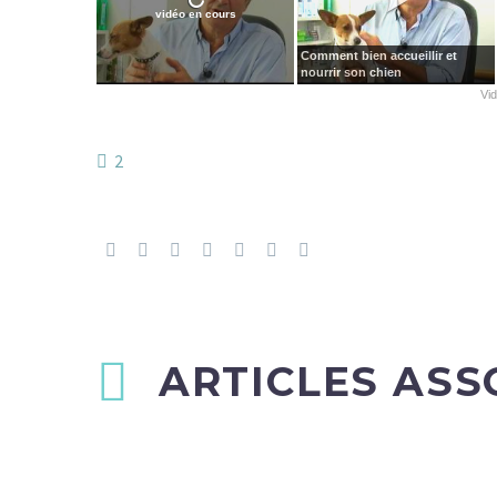
vidéo en cours
Comment bien accueillir et
nourrir son chien
Vi
2
ARTICLES ASS