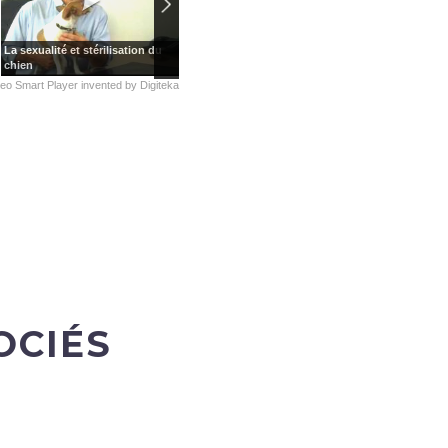
La sexualité et stérilisation du
Les vaccins du chien
Comment choisi
chien
deo Smart Player
invented by
Digiteka
OCIÉS