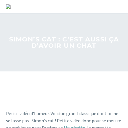
SIMON’S CAT : C’EST AUSSI ÇA
D’AVOIR UN CHAT
Petite vidéo d’humeur. Voici un grand classique dont on ne
se lasse pas : Simon’s cat ! Petite vidéo donc pour se mettre
en ambiance pour l’arrivée de
Mauricette
, la mascotte