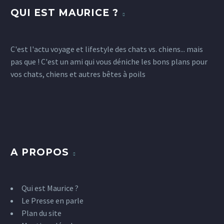
QUI EST MAURICE ?
voyage Valérie, qui nous livre son
Maurice vous présente sa nouvelle
dernier bon plan : un hôtel pet
mascotte : Mauricette
friendly à Courchevel, pour partir…
28
17
C’est officiel “Maurice a trouvé sa
11 Nov 2014
C'est l'actu voyage et lifestyle des chats vs. chiens... mais
Mauricette” ! Je répète “Maurice a
10 cadeaux de Noël pour les
4
pas que ! C'est un ami qui vous déniche les bons plans pour
trouvé sa Mauricette”. Il y a une
catlovers et doglovers
vos chats, chiens et autres bêtes à poils
semaine…
4
3
Vous aimez les chats ? Vous aimez
27 Nov 2016
les chiens ? Nous aussi ça tombe
17
bien ! Alors, pour vous aider à
préparer noël,…
3
A PROPOS
Qui est Maurice ?
Le Presse en parle
Plan du site