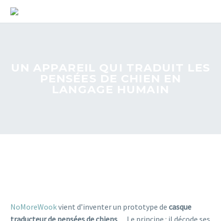
UN APPAREIL QUI TRADUIT LES
PENSÉES DE CHIEN EN
LANGAGE HUMAIN
NoMoreWook
vient d’inventer un prototype de
casque
traducteur de pensées de chiens
… Le principe : il décode ses