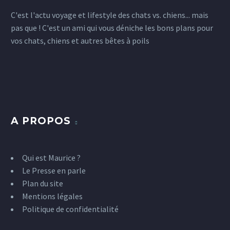
Bien choisir l’alimentation de son
péniches à Paris et bien
C'est l'actu voyage et lifestyle des chats vs. chiens... mais
chien ou chat
voici une curiosité nous
pas que ! C'est un ami qui vous déniche les bons plans pour
1
5
Pas facile de trouver l’alimentation
14 Mar 2018
venant directement de
vos chats, chiens et autres bêtes à poils
idéale pour son animal. Maurice a
Hollande…
rencontré cette problématique
2
récemment pour Mauricette.
IKEA lance son
Maurice a voulu…
animalerie et sa
5
7
collection pour animaux
04 Oct 2017
5
Jamais sans Maurice
A PROPOS
vient de fêter ses 3 ans.
Et en 3 ans l’univers de la
décoration et du
Qui est Maurice ?
mobilier…
Le Presse en parle
7
Plan du site
Mentions légales
Politique de confidentialité