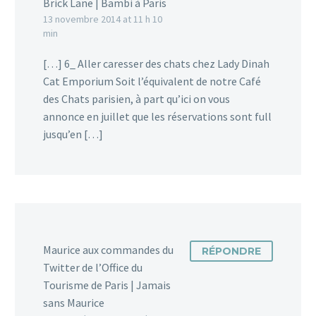
souhaitez) pas emmener
Brick Lane | Bambi à Paris
votre chat ou votre
13 novembre 2014 at 11 h 10
min
chien en vacances ? Voici
une solution qui
[…] 6_ Aller caresser des chats chez Lady Dinah
pourrait…
Cat Emporium Soit l’équivalent de notre Café
des Chats parisien, à part qu’ici on vous
4
annonce en juillet que les réservations sont full
jusqu’en […]
Maurice aux commandes du
RÉPONDRE
Twitter de l’Office du
Tourisme de Paris | Jamais
sans Maurice