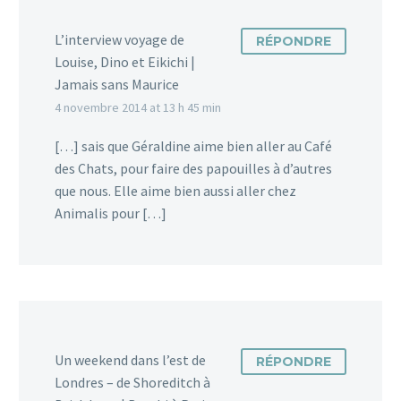
0
pour son chien. Et pour
Chiens et chats : stop au
L’interview voyage de
RÉPONDRE
cause, l’achat d’une niche…
blues de la rentrée !
Louise, Dino et Eikichi |
1
58
58
23 Sep 2018
1
Jamais sans Maurice
4 novembre 2014 at 13 h 45 min
Idée cadeau : le sac chat ou le chat’c
[…] sais que Géraldine aime bien aller au Café
à main
des Chats, pour faire des papouilles à d’autres
1
3
Si vous être fan de chats et que vous
15 Oct 2015
que nous. Elle aime bien aussi aller chez
ne savez pas quoi offrir comme
Quelle est la compagnie aérienne la
Animalis pour […]
cadeau à Noël, voici le…
plus « pet friendly » ?
23
17
Quand il s’agit de prendre l’avion
25 Sep 2014
3
avec son chat ou son chien, pas
facile de savoir quelle compagnie
Bon plan vacances :
aérienne choisir. Chien…
l’échange et la garde
2
4
d’animaux entre
10 Nov 2014
17
particuliers
Un weekend dans l’est de
RÉPONDRE
Vous ne pouvez (ou ne
Londres – de Shoreditch à