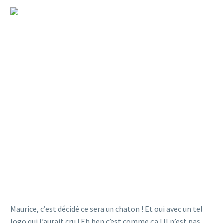
LE SITE
JAMAISSANSMAURICE.COM
CHERCHE SA MASCOTTE !
Maurice, c’est décidé ce sera un chaton ! Et oui avec un tel
logo qui l’aurait cru ! Eh ben c’est comme ça ! Il n’est pas